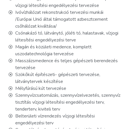
vízjogi létesítési engedélyezési tervezése
Ivóvízhálózat rekonstrukció tervezési munkái
/Európai Unió által támogatott azbesztcement
csőhálózat kiváltása/
Csónakázó tó, látványtó, jóléti tó, halastavak, vízjogi
létesítési engedélyezési terve
Magán és közületi medence, komplett
uszodatechnológia tervezése
Masszázsmedence és teljes gépészeti berendezés
tervezése
Szökőkút építészeti- gépészeti tervezése,
látványtervek készítése
Mélyfúrású kút tervezése
Szennyvízcsatornázás, szennyvízelvezetés, szennyvíz
tisztítás vízjogi létesítési engedélyezési terv,
tenderterv, kiviteli terv
Belterületi vízrendezés vízjogi létesítési
engedélyezési terv