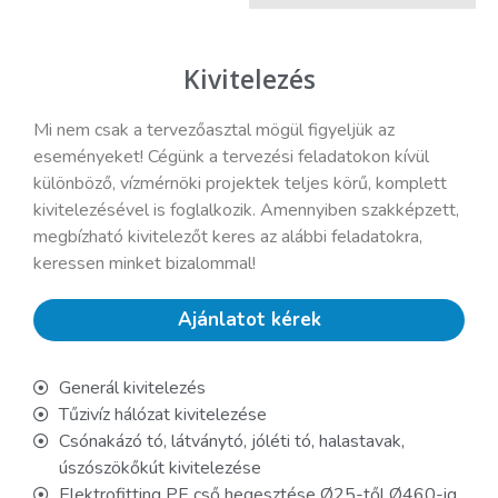
Kivitelezés
Mi nem csak a tervezőasztal mögül figyeljük az
eseményeket! Cégünk a tervezési feladatokon kívül
különböző, vízmérnöki projektek teljes körű, komplett
kivitelezésével is foglalkozik. Amennyiben szakképzett,
megbízható kivitelezőt keres az alábbi feladatokra,
keressen minket bizalommal!
Ajánlatot kérek
Generál kivitelezés
Tűzivíz hálózat kivitelezése
Csónakázó tó, látványtó, jóléti tó, halastavak,
úszószökőkút kivitelezése
Elektrofitting PE cső hegesztése Ø25-től Ø460-ig