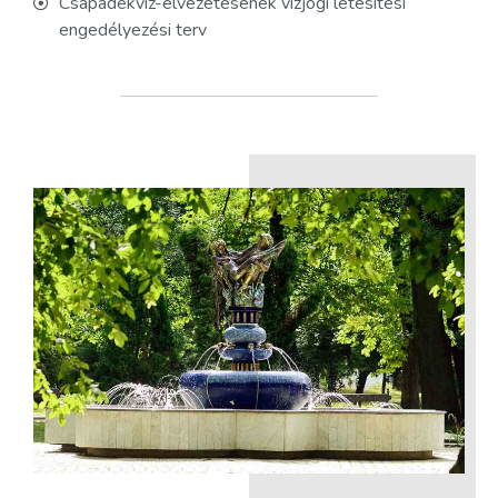
Csapadékvíz-elvezetésének vízjogi létesítési
engedélyezési terv